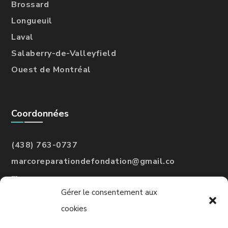
Brossard
Longueuil
Laval
Salaberry-de-Valleyfield
Ouest de Montréal
Coordonnées
(438) 763-0737
marcoreparationdefondation@gmail.co
m
Gérer le consentement aux
#
RBQ
: 5775-3246-01
cookies